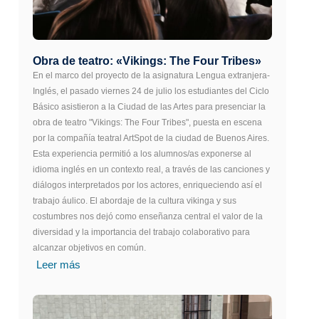
Obra de teatro: «Vikings: The Four Tribes»
En el marco del proyecto de la asignatura Lengua extranjera-
Inglés, el pasado viernes 24 de julio los estudiantes del Ciclo
Básico asistieron a la Ciudad de las Artes para presenciar la
obra de teatro "Vikings: The Four Tribes", puesta en escena
por la compañía teatral ArtSpot de la ciudad de Buenos Aires.
Esta experiencia permitió a los alumnos/as exponerse al
idioma inglés en un contexto real, a través de las canciones y
diálogos interpretados por los actores, enriqueciendo así el
trabajo áulico. El abordaje de la cultura vikinga y sus
costumbres nos dejó como enseñanza central el valor de la
diversidad y la importancia del trabajo colaborativo para
alcanzar objetivos en común.
Leer más