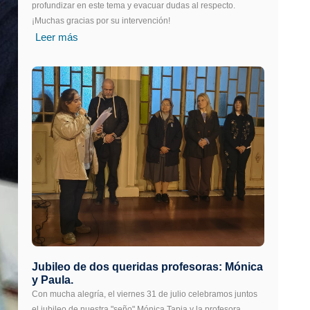
profundizar en este tema y evacuar dudas al respecto.
¡Muchas gracias por su intervención!
Leer más
Jubileo de dos queridas profesoras: Mónica
y Paula.
Con mucha alegría, el viernes 31 de julio celebramos juntos
el jubileo de nuestra "seño" Mónica Tapia y la profesora