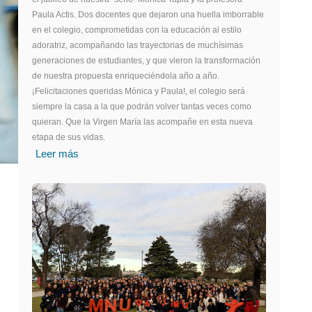
Paula Actis. Dos docentes que dejaron una huella imborrable
en el colegio, comprometidas con la educación al estilo
adoratriz, acompañando las trayectorias de muchísimas
generaciones de estudiantes, y que vieron la transformación
de nuestra propuesta enriqueciéndola año a año.
¡Felicitaciones queridas Mónica y Paula!, el colegio será
siempre la casa a la que podrán volver tantas veces como
quieran. Que la Virgen María las acompañe en esta nueva
etapa de sus vidas.
Leer más