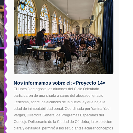
Nos informamos sobre el: «Proyecto 14»
El lunes 3 de agosto los alumnos del Ciclo Orientado
participaron de una charla a cargo del abogado Ignacio
Ledesma, sobre los alcances de la nueva ley que baja la
edad de inimputabilidad penal. Coordinada por Yanina Yael
Vargas, Directora General de Programas Especiales del
Concejo Deliberante de la Ciudad de Córdoba, la exposición
clara y detallada, permitió a los estudiantes aclarar conceptos