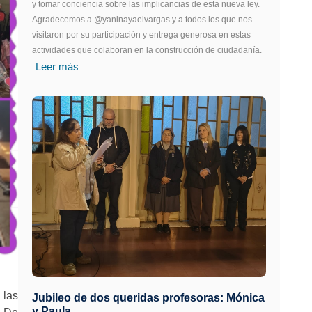
y tomar conciencia sobre las implicancias de esta nueva ley.
Agradecemos a @yaninayaelvargas y a todos los que nos
visitaron por su participación y entrega generosa en estas
actividades que colaboran en la construcción de ciudadanía.
Leer más
 las
Jubileo de dos queridas profesoras: Mónica
y Paula.