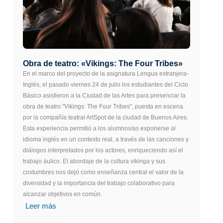
Obra de teatro: «Vikings: The Four Tribes»
En el marco del proyecto de la asignatura Lengua extranjera-
Inglés, el pasado viernes 24 de julio los estudiantes del Ciclo
Básico asistieron a la Ciudad de las Artes para presenciar la
obra de teatro "Vikings: The Four Tribes", puesta en escena
por la compañía teatral ArtSpot de la ciudad de Buenos Aires.
Esta experiencia permitió a los alumnos/as exponerse al
idioma inglés en un contexto real, a través de las canciones y
diálogos interpretados por los actores, enriqueciendo así el
trabajo áulico. El abordaje de la cultura vikinga y sus
costumbres nos dejó como enseñanza central el valor de la
diversidad y la importancia del trabajo colaborativo para
alcanzar objetivos en común.
Leer más