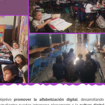
objetivo
promover la alfabetización digital
, desarrollando