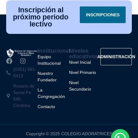
Inscripción al
INSCRIPCIONES
próximo periodo
lectivo
Institucional
Niveles
educativos
Equipo
ADMINISTRACIÓN
Nivel Inicial
Institucional
(0351) 561-
Nivel Primario
Nuestro
0413
Fundador
Nivel
Rosario de
Secundario
La
Santa Fe
Congregación
540,
Córdoba
Contacto
Copyright © 2025 COLEGIO ADORATRICES