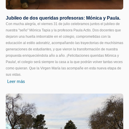
Jubileo de dos queridas profesoras: Mónica y Paula.
Con mucha alegría, el viernes 31 de julio celebramos juntos el jubileo de
nuestra "seño" Mónica Tapia y la profesora Paula Actis. Dos docentes que
dejaron una huella imborrable en el colegio, comprometidas con la
educación al estilo adoratriz, acompañando las trayectorias de muchísimas
generaciones de estudiantes, y que vieron la transformación de nuestra
propuesta enriqueciéndola año a año. ¡Felicitaciones queridas Mónica y
Paula!, el colegio será siempre la casa a la que podrán volver tantas veces
como quieran. Que la Virgen María las acompañe en esta nueva etapa de
sus vidas.
Leer más