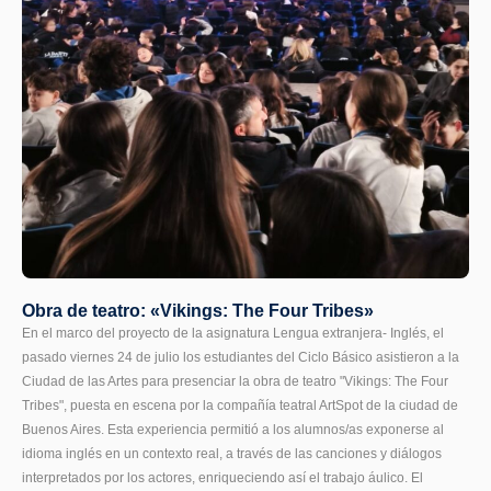
Obra de teatro: «Vikings: The Four Tribes»
En el marco del proyecto de la asignatura Lengua extranjera- Inglés, el
pasado viernes 24 de julio los estudiantes del Ciclo Básico asistieron a la
Ciudad de las Artes para presenciar la obra de teatro "Vikings: The Four
Tribes", puesta en escena por la compañía teatral ArtSpot de la ciudad de
Buenos Aires. Esta experiencia permitió a los alumnos/as exponerse al
idioma inglés en un contexto real, a través de las canciones y diálogos
interpretados por los actores, enriqueciendo así el trabajo áulico. El