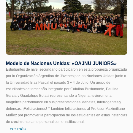
Modelo de Naciones Unidas: «OAJNU JUNIORS»
Estudiantes de nivel secundario participaron en esta propuesta organizada
por la Organización Argentina de Jóvenes por las Naciones Unidas junto a
la Universidad Blas Pascal el pasado 3 y 4 de Julio. Un grupo de
estudiantes de tercer año integrado por Catalina Bustamante, Paulina
García y Guadalupe Bolatti representando a Nigeria, tuvieron una
magnífica performance en sus presentaciones, debates, interrogantes y
defensas. ¡Felicitaciones! Y también felicitaciones al Profesor Maximiliano
Muñoz por promover la participación de los estudiantes en estas instancias
de crecimiento tanto personal como Institucional.
Leer más