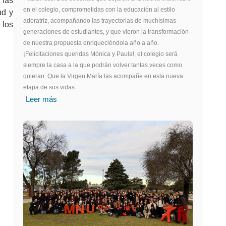
 las
en el colegio, comprometidas con la educación al estilo
ud y
adoratriz, acompañando las trayectorias de muchísimas
 los
generaciones de estudiantes, y que vieron la transformación
de nuestra propuesta enriqueciéndola año a año.
¡Felicitaciones queridas Mónica y Paula!, el colegio será
siempre la casa a la que podrán volver tantas veces como
quieran. Que la Virgen María las acompañe en esta nueva
etapa de sus vidas.
Leer más