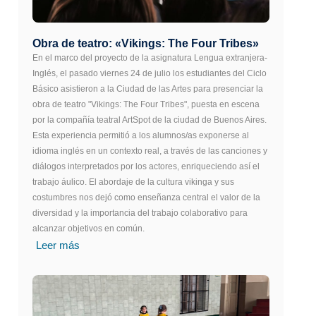
Obra de teatro: «Vikings: The Four Tribes»
En el marco del proyecto de la asignatura Lengua extranjera-
Inglés, el pasado viernes 24 de julio los estudiantes del Ciclo
Básico asistieron a la Ciudad de las Artes para presenciar la
obra de teatro "Vikings: The Four Tribes", puesta en escena
por la compañía teatral ArtSpot de la ciudad de Buenos Aires.
Esta experiencia permitió a los alumnos/as exponerse al
idioma inglés en un contexto real, a través de las canciones y
diálogos interpretados por los actores, enriqueciendo así el
trabajo áulico. El abordaje de la cultura vikinga y sus
costumbres nos dejó como enseñanza central el valor de la
diversidad y la importancia del trabajo colaborativo para
alcanzar objetivos en común.
Leer más