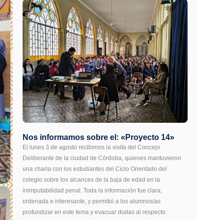
Nos informamos sobre el: «Proyecto 14»
El lunes 3 de agosto recibimos la visita del Concejo
Deliberante de la ciudad de Córdoba, quienes mantuvieron
una charla con los estudiantes del Ciclo Orientado del
colegio sobre los alcances de la baja de edad en la
inimputabilidad penal. Toda la información fue clara,
ordenada e interesante, y permitió a los alumnos/as
profundizar en este tema y evacuar dudas al respecto.