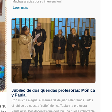
¡Muchas gracias por su intervención!
Leer más
Jubileo de dos queridas profesoras: Mónica
y Paula.
Con mucha alegría, el viernes 31 de julio celebramos juntos
n su
el jubileo de nuestra "seño" Mónica Tapia y la profesora
Paula Actis. Dos docentes que dejaron una huella imborrable