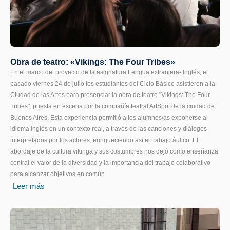
Obra de teatro: «Vikings: The Four Tribes»
En el marco del proyecto de la asignatura Lengua extranjera- Inglés, el
pasado viernes 24 de julio los estudiantes del Ciclo Básico asistieron a la
Ciudad de las Artes para presenciar la obra de teatro "Vikings: The Four
Tribes", puesta en escena por la compañía teatral ArtSpot de la ciudad de
Buenos Aires. Esta experiencia permitió a los alumnos/as exponerse al
idioma inglés en un contexto real, a través de las canciones y diálogos
interpretados por los actores, enriqueciendo así el trabajo áulico. El
abordaje de la cultura vikinga y sus costumbres nos dejó como enseñanza
central el valor de la diversidad y la importancia del trabajo colaborativo
para alcanzar objetivos en común.
Leer más