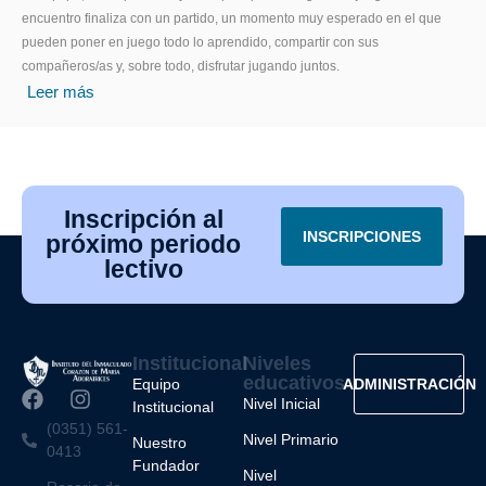
encuentro finaliza con un partido, un momento muy esperado en el que
pueden poner en juego todo lo aprendido, compartir con sus
compañeros/as y, sobre todo, disfrutar jugando juntos.
Leer más
Inscripción al
INSCRIPCIONES
próximo periodo
lectivo
Institucional
Niveles
educativos
Equipo
ADMINISTRACIÓN
Nivel Inicial
Institucional
(0351) 561-
Nivel Primario
Nuestro
0413
Fundador
Nivel