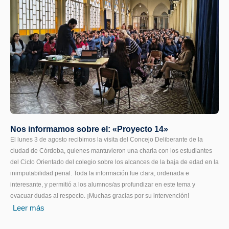
Nos informamos sobre el: «Proyecto 14»
El lunes 3 de agosto recibimos la visita del Concejo Deliberante de la
ciudad de Córdoba, quienes mantuvieron una charla con los estudiantes
del Ciclo Orientado del colegio sobre los alcances de la baja de edad en la
inimputabilidad penal. Toda la información fue clara, ordenada e
interesante, y permitió a los alumnos/as profundizar en este tema y
evacuar dudas al respecto. ¡Muchas gracias por su intervención!
Leer más