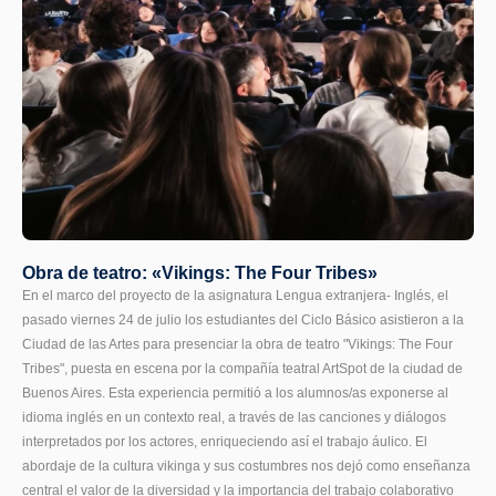
Obra de teatro: «Vikings: The Four Tribes»
En el marco del proyecto de la asignatura Lengua extranjera- Inglés, el
pasado viernes 24 de julio los estudiantes del Ciclo Básico asistieron a la
Ciudad de las Artes para presenciar la obra de teatro "Vikings: The Four
Tribes", puesta en escena por la compañía teatral ArtSpot de la ciudad de
Buenos Aires. Esta experiencia permitió a los alumnos/as exponerse al
idioma inglés en un contexto real, a través de las canciones y diálogos
interpretados por los actores, enriqueciendo así el trabajo áulico. El
abordaje de la cultura vikinga y sus costumbres nos dejó como enseñanza
central el valor de la diversidad y la importancia del trabajo colaborativo