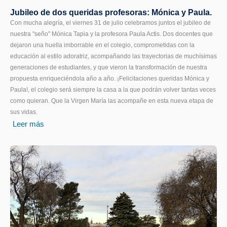
Jubileo de dos queridas profesoras: Mónica y Paula.
Con mucha alegría, el viernes 31 de julio celebramos juntos el jubileo de
nuestra "seño" Mónica Tapia y la profesora Paula Actis. Dos docentes que
dejaron una huella imborrable en el colegio, comprometidas con la
educación al estilo adoratriz, acompañando las trayectorias de muchísimas
generaciones de estudiantes, y que vieron la transformación de nuestra
propuesta enriqueciéndola año a año. ¡Felicitaciones queridas Mónica y
Paula!, el colegio será siempre la casa a la que podrán volver tantas veces
como quieran. Que la Virgen María las acompañe en esta nueva etapa de
sus vidas.
Leer más