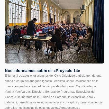
Nos informamos sobre el: «Proyecto 14»
El lunes 3 de agosto los alumnos del Ciclo Orientado participaron de una
charla a cargo del abogado Ignacio Ledesma, sobre los alcances de la
nueva ley que baja la edad de inimputabilidad penal. Coordinada por
Yanina Yael Vargas, Directora General de Programas Especiales del
Concejo Deliberante de la Ciudad de Córdoba, la exposición clara y
detallada, permitió a los estudiantes aclarar conceptos y tomar conciencia
sobre las implicancias de esta nueva ley. Agradecemos a