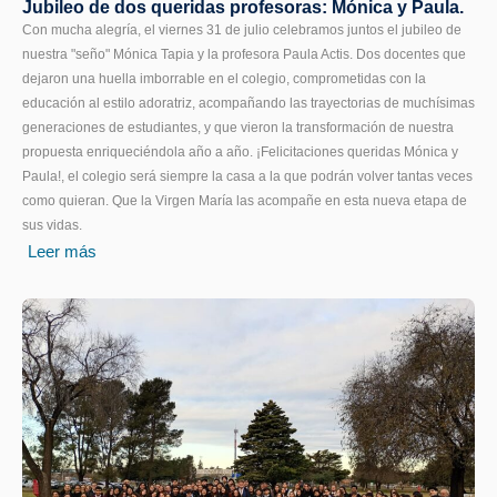
Jubileo de dos queridas profesoras: Mónica y Paula.
Con mucha alegría, el viernes 31 de julio celebramos juntos el jubileo de
nuestra "seño" Mónica Tapia y la profesora Paula Actis. Dos docentes que
dejaron una huella imborrable en el colegio, comprometidas con la
educación al estilo adoratriz, acompañando las trayectorias de muchísimas
generaciones de estudiantes, y que vieron la transformación de nuestra
propuesta enriqueciéndola año a año. ¡Felicitaciones queridas Mónica y
Paula!, el colegio será siempre la casa a la que podrán volver tantas veces
como quieran. Que la Virgen María las acompañe en esta nueva etapa de
sus vidas.
Leer más