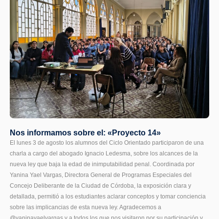
Nos informamos sobre el: «Proyecto 14»
El lunes 3 de agosto los alumnos del Ciclo Orientado participaron de una
charla a cargo del abogado Ignacio Ledesma, sobre los alcances de la
nueva ley que baja la edad de inimputabilidad penal. Coordinada por
Yanina Yael Vargas, Directora General de Programas Especiales del
Concejo Deliberante de la Ciudad de Córdoba, la exposición clara y
detallada, permitió a los estudiantes aclarar conceptos y tomar conciencia
sobre las implicancias de esta nueva ley. Agradecemos a
@yaninayaelvargas y a todos los que nos visitaron por su participación y