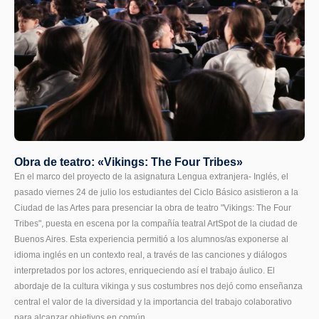
Obra de teatro: «Vikings: The Four Tribes»
En el marco del proyecto de la asignatura Lengua extranjera- Inglés, el
pasado viernes 24 de julio los estudiantes del Ciclo Básico asistieron a la
Ciudad de las Artes para presenciar la obra de teatro "Vikings: The Four
Tribes", puesta en escena por la compañía teatral ArtSpot de la ciudad de
Buenos Aires. Esta experiencia permitió a los alumnos/as exponerse al
idioma inglés en un contexto real, a través de las canciones y diálogos
interpretados por los actores, enriqueciendo así el trabajo áulico. El
abordaje de la cultura vikinga y sus costumbres nos dejó como enseñanza
central el valor de la diversidad y la importancia del trabajo colaborativo
para alcanzar objetivos en común.