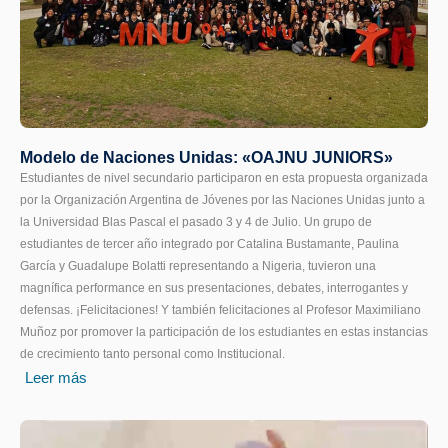
Modelo de Naciones Unidas: «OAJNU JUNIORS»
Estudiantes de nivel secundario participaron en esta propuesta organizada
por la Organización Argentina de Jóvenes por las Naciones Unidas junto a
la Universidad Blas Pascal el pasado 3 y 4 de Julio. Un grupo de
estudiantes de tercer año integrado por Catalina Bustamante, Paulina
García y Guadalupe Bolatti representando a Nigeria, tuvieron una
magnífica performance en sus presentaciones, debates, interrogantes y
defensas. ¡Felicitaciones! Y también felicitaciones al Profesor Maximiliano
Muñoz por promover la participación de los estudiantes en estas instancias
de crecimiento tanto personal como Institucional.
Leer más