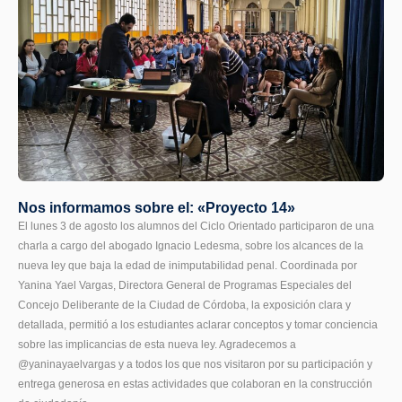
Nos informamos sobre el: «Proyecto 14»
El lunes 3 de agosto los alumnos del Ciclo Orientado participaron de una
charla a cargo del abogado Ignacio Ledesma, sobre los alcances de la
nueva ley que baja la edad de inimputabilidad penal. Coordinada por
Yanina Yael Vargas, Directora General de Programas Especiales del
Concejo Deliberante de la Ciudad de Córdoba, la exposición clara y
detallada, permitió a los estudiantes aclarar conceptos y tomar conciencia
sobre las implicancias de esta nueva ley. Agradecemos a
@yaninayaelvargas y a todos los que nos visitaron por su participación y
entrega generosa en estas actividades que colaboran en la construcción