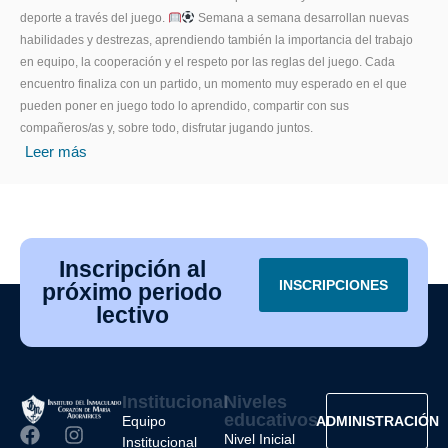
deporte a través del juego.
Semana a semana desarrollan nuevas
habilidades y destrezas, aprendiendo también la importancia del trabajo
en equipo, la cooperación y el respeto por las reglas del juego. Cada
encuentro finaliza con un partido, un momento muy esperado en el que
pueden poner en juego todo lo aprendido, compartir con sus
compañeros/as y, sobre todo, disfrutar jugando juntos.
Leer más
Inscripción al
INSCRIPCIONES
próximo periodo
lectivo
Institucional
Niveles
educativos
Equipo
ADMINISTRACIÓN
Nivel Inicial
Institucional