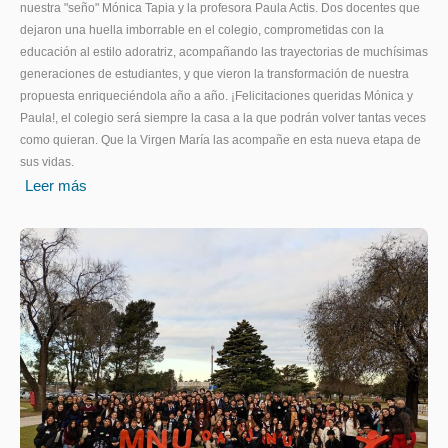
nuestra "seño" Mónica Tapia y la profesora Paula Actis. Dos docentes que
dejaron una huella imborrable en el colegio, comprometidas con la
educación al estilo adoratriz, acompañando las trayectorias de muchísimas
generaciones de estudiantes, y que vieron la transformación de nuestra
propuesta enriqueciéndola año a año. ¡Felicitaciones queridas Mónica y
Paula!, el colegio será siempre la casa a la que podrán volver tantas veces
como quieran. Que la Virgen María las acompañe en esta nueva etapa de
sus vidas.
Leer más