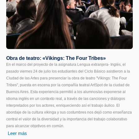
Obra de teatro: «Vikings: The Four Tribes»
En el marco del proyecto de la asignatura Lengua extranjera- Inglés, el
pasado viernes 24 de julio los estudiantes del Ciclo Básico asistieron a la
Ciudad de las Artes para presenciar la obra de teatro "Vikings: The Four
Tribes", puesta en escena por la compañía teatral ArtSpot de la ciudad de
Buenos Aires. Esta experiencia permitió a los alumnos/as exponerse al
idioma inglés en un contexto real, a través de las canciones y diálogos
interpretados por los actores, enriqueciendo así el trabajo áulico. El
abordaje de la cultura vikinga y sus costumbres nos dejó como enseñanza
central el valor de la diversidad y la importancia del trabajo colaborativo
para alcanzar objetivos en común.
Leer más