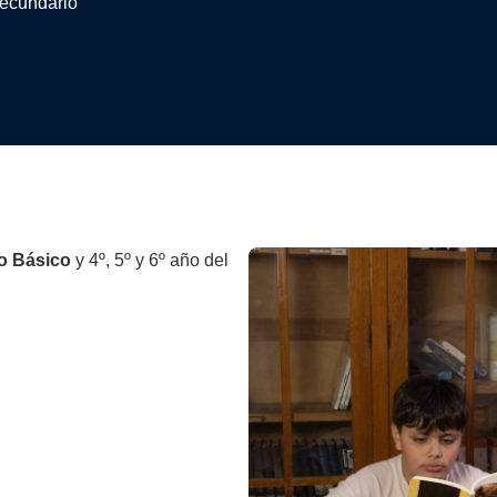
Secundario
o Básico
y 4º, 5º y 6º año del