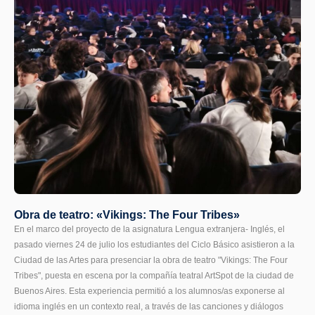
Obra de teatro: «Vikings: The Four Tribes»
En el marco del proyecto de la asignatura Lengua extranjera- Inglés, el
pasado viernes 24 de julio los estudiantes del Ciclo Básico asistieron a la
Ciudad de las Artes para presenciar la obra de teatro "Vikings: The Four
Tribes", puesta en escena por la compañía teatral ArtSpot de la ciudad de
Buenos Aires. Esta experiencia permitió a los alumnos/as exponerse al
idioma inglés en un contexto real, a través de las canciones y diálogos