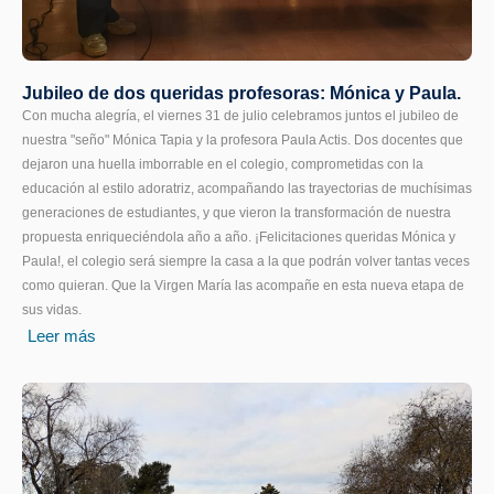
Jubileo de dos queridas profesoras: Mónica y Paula.
Con mucha alegría, el viernes 31 de julio celebramos juntos el jubileo de
nuestra "seño" Mónica Tapia y la profesora Paula Actis. Dos docentes que
dejaron una huella imborrable en el colegio, comprometidas con la
educación al estilo adoratriz, acompañando las trayectorias de muchísimas
generaciones de estudiantes, y que vieron la transformación de nuestra
propuesta enriqueciéndola año a año. ¡Felicitaciones queridas Mónica y
Paula!, el colegio será siempre la casa a la que podrán volver tantas veces
como quieran. Que la Virgen María las acompañe en esta nueva etapa de
sus vidas.
Leer más