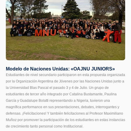
Modelo de Naciones Unidas: «OAJNU JUNIORS»
Estudiantes de nivel secundario participaron en esta propuesta organizada
por la Organización Argentina de Jóvenes por las Naciones Unidas junto a
la Universidad Blas Pascal el pasado 3 y 4 de Julio. Un grupo de
estudiantes de tercer año integrado por Catalina Bustamante, Paulina
García y Guadalupe Bolatti representando a Nigeria, tuvieron una
magnífica performance en sus presentaciones, debates, interrogantes y
defensas. ¡Felicitaciones! Y también felicitaciones al Profesor Maximiliano
Muñoz por promover la participación de los estudiantes en estas instancias
de crecimiento tanto personal como Institucional.