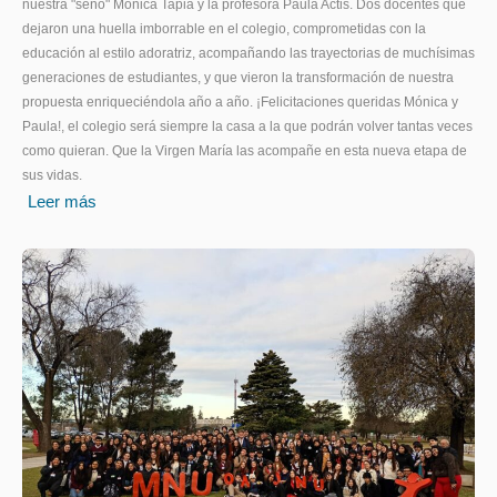
nuestra "seño" Mónica Tapia y la profesora Paula Actis. Dos docentes que
dejaron una huella imborrable en el colegio, comprometidas con la
educación al estilo adoratriz, acompañando las trayectorias de muchísimas
generaciones de estudiantes, y que vieron la transformación de nuestra
propuesta enriqueciéndola año a año. ¡Felicitaciones queridas Mónica y
Paula!, el colegio será siempre la casa a la que podrán volver tantas veces
como quieran. Que la Virgen María las acompañe en esta nueva etapa de
sus vidas.
Leer más