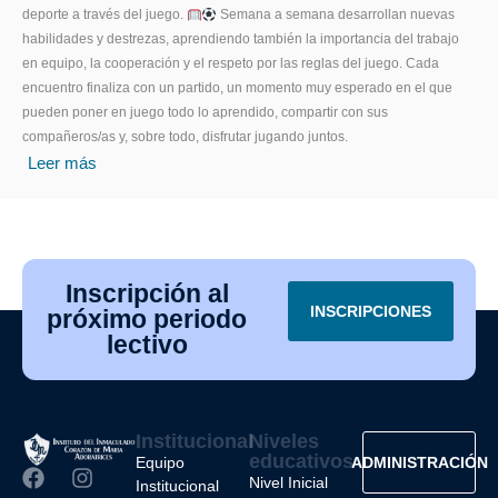
deporte a través del juego.
Semana a semana desarrollan nuevas
habilidades y destrezas, aprendiendo también la importancia del trabajo
en equipo, la cooperación y el respeto por las reglas del juego. Cada
encuentro finaliza con un partido, un momento muy esperado en el que
pueden poner en juego todo lo aprendido, compartir con sus
compañeros/as y, sobre todo, disfrutar jugando juntos.
Leer más
Inscripción al
INSCRIPCIONES
próximo periodo
lectivo
Institucional
Niveles
educativos
Equipo
ADMINISTRACIÓN
Nivel Inicial
Institucional