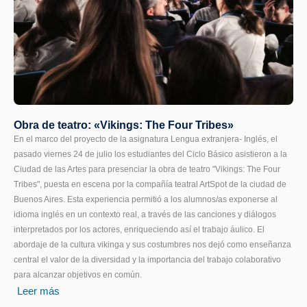
Obra de teatro: «Vikings: The Four Tribes»
En el marco del proyecto de la asignatura Lengua extranjera- Inglés, el
pasado viernes 24 de julio los estudiantes del Ciclo Básico asistieron a la
Ciudad de las Artes para presenciar la obra de teatro "Vikings: The Four
Tribes", puesta en escena por la compañía teatral ArtSpot de la ciudad de
Buenos Aires. Esta experiencia permitió a los alumnos/as exponerse al
idioma inglés en un contexto real, a través de las canciones y diálogos
interpretados por los actores, enriqueciendo así el trabajo áulico. El
abordaje de la cultura vikinga y sus costumbres nos dejó como enseñanza
central el valor de la diversidad y la importancia del trabajo colaborativo
para alcanzar objetivos en común.
Leer más