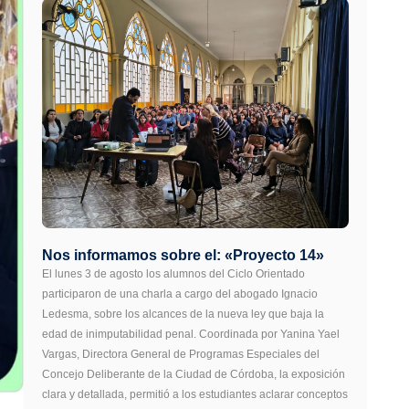
Nos informamos sobre el: «Proyecto 14»
El lunes 3 de agosto los alumnos del Ciclo Orientado
participaron de una charla a cargo del abogado Ignacio
Ledesma, sobre los alcances de la nueva ley que baja la
edad de inimputabilidad penal. Coordinada por Yanina Yael
Vargas, Directora General de Programas Especiales del
Concejo Deliberante de la Ciudad de Córdoba, la exposición
clara y detallada, permitió a los estudiantes aclarar conceptos