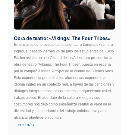
Obra de teatro: «Vikings: The Four Tribes»
En el marco del proyecto de la asignatura Lengua extranjera-
Inglés, el pasado viernes 24 de julio los estudiantes del Ciclo
Básico asistieron a la Ciudad de las Artes para presenciar la
obra de teatro "Vikings: The Four Tribes", puesta en escena
por la compañía teatral ArtSpot de la ciudad de Buenos Aires.
Esta experiencia permitió a los alumnos/as exponerse al
idioma inglés en un contexto real, a través de las canciones y
diálogos interpretados por los actores, enriqueciendo así el
trabajo áulico. El abordaje de la cultura vikinga y sus
costumbres nos dejó como enseñanza central el valor de la
diversidad y la importancia del trabajo colaborativo para
alcanzar objetivos en común.
Leer más