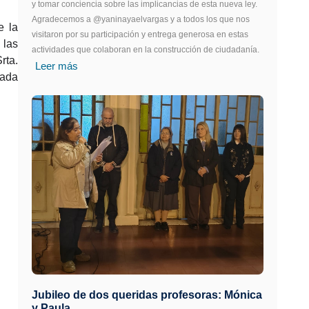
y tomar conciencia sobre las implicancias de esta nueva ley.
Agradecemos a @yaninayaelvargas y a todos los que nos
e la
visitaron por su participación y entrega generosa en estas
 las
actividades que colaboran en la construcción de ciudadanía.
rta.
Leer más
cada
Jubileo de dos queridas profesoras: Mónica
y Paula.