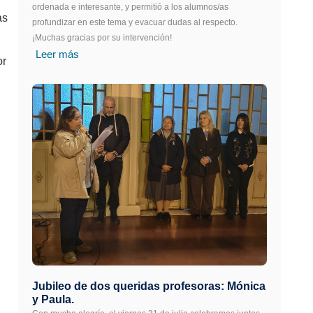
ordenada e interesante, y permitió a los alumnos/as
as
profundizar en este tema y evacuar dudas al respecto.
¡Muchas gracias por su intervención!
Leer más
or
Jubileo de dos queridas profesoras: Mónica
y Paula.