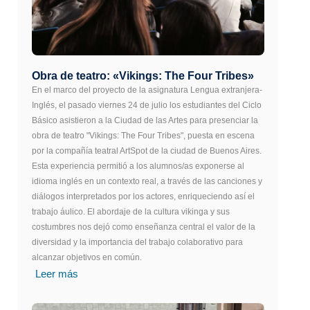
Obra de teatro: «Vikings: The Four Tribes»
En el marco del proyecto de la asignatura Lengua extranjera-
Inglés, el pasado viernes 24 de julio los estudiantes del Ciclo
Básico asistieron a la Ciudad de las Artes para presenciar la
obra de teatro "Vikings: The Four Tribes", puesta en escena
por la compañía teatral ArtSpot de la ciudad de Buenos Aires.
Esta experiencia permitió a los alumnos/as exponerse al
idioma inglés en un contexto real, a través de las canciones y
diálogos interpretados por los actores, enriqueciendo así el
trabajo áulico. El abordaje de la cultura vikinga y sus
costumbres nos dejó como enseñanza central el valor de la
diversidad y la importancia del trabajo colaborativo para
alcanzar objetivos en común.
Leer más