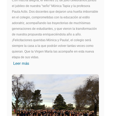
Con mucha alegría, el viernes 31 de julio celebramos juntos
el jubileo de nuestra "seño" Mónica Tapia y la profesora
Paula Actis. Dos docentes que dejaron una huella imborrable
en el colegio, comprometidas con la educación al estilo
adoratriz, acompañando las trayectorias de muchísimas
generaciones de estudiantes, y que vieron la transformación
de nuestra propuesta enriqueciéndola año a año.
¡Felicitaciones queridas Mónica y Paula!, el colegio será
siempre la casa a la que podrán volver tantas veces como
quieran. Que la Virgen María las acompañe en esta nueva
etapa de sus vidas.
Leer más