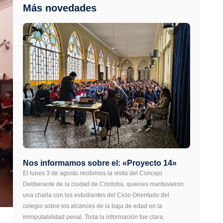
Más novedades
Nos informamos sobre el: «Proyecto 14»
El lunes 3 de agosto recibimos la visita del Concejo
Deliberante de la ciudad de Córdoba, quienes mantuvieron
una charla con los estudiantes del Ciclo Orientado del
colegio sobre los alcances de la baja de edad en la
inimputabilidad penal. Toda la información fue clara,