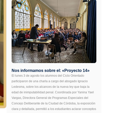
Nos informamos sobre el: «Proyecto 14»
El lunes 3 de agosto los alumnos del Ciclo Orientado
participaron de una charla a cargo del abogado Ignacio
Ledesma, sobre los alcances de la nueva ley que baja la
edad de inimputabilidad penal. Coordinada por Yanina Yael
Vargas, Directora General de Programas Especiales del
Concejo Deliberante de la Ciudad de Córdoba, la exposición
clara y detallada, permitió a los estudiantes aclarar conceptos