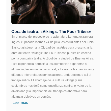
Obra de teatro: «Vikings: The Four Tribes»
En el marco del proyecto de la asignatura Lengua extranjera-
Inglés, el pasado viernes 24 de julio los estudiantes del Ciclo
Básico asistieron a la Ciudad de las Artes para presenciar la
obra de teatro "Vikings: The Four Tribes", puesta en escena
por la compañía teatral ArtSpot de la ciudad de Buenos Aires.
Esta experiencia permitió a los alumnos/as exponerse al
idioma inglés en un contexto real, a través de las canciones y
diálogos interpretados por los actores, enriqueciendo así el
trabajo áulico. El abordaje de la cultura vikinga y sus
costumbres nos dejó como enseñanza central el valor de la
diversidad y la importancia del trabajo colaborativo para
alcanzar objetivos en común.
Leer más