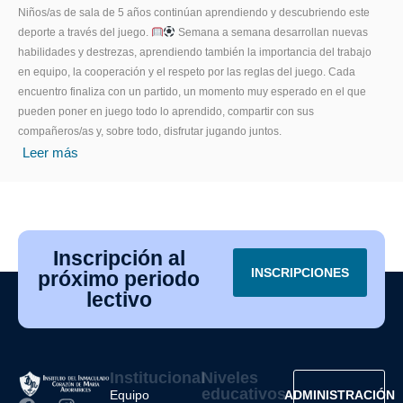
Niños/as de sala de 5 años continúan aprendiendo y descubriendo este
deporte a través del juego.
Semana a semana desarrollan nuevas
habilidades y destrezas, aprendiendo también la importancia del trabajo
en equipo, la cooperación y el respeto por las reglas del juego. Cada
encuentro finaliza con un partido, un momento muy esperado en el que
pueden poner en juego todo lo aprendido, compartir con sus
compañeros/as y, sobre todo, disfrutar jugando juntos.
Leer más
Inscripción al
INSCRIPCIONES
próximo periodo
lectivo
Institucional
Niveles
educativos
Equipo
ADMINISTRACIÓN