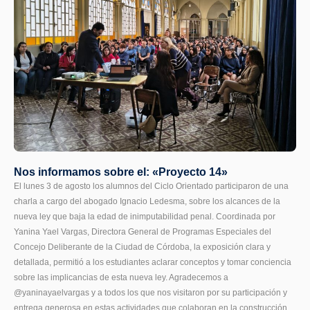
Nos informamos sobre el: «Proyecto 14»
El lunes 3 de agosto los alumnos del Ciclo Orientado participaron de una
charla a cargo del abogado Ignacio Ledesma, sobre los alcances de la
nueva ley que baja la edad de inimputabilidad penal. Coordinada por
Yanina Yael Vargas, Directora General de Programas Especiales del
Concejo Deliberante de la Ciudad de Córdoba, la exposición clara y
detallada, permitió a los estudiantes aclarar conceptos y tomar conciencia
sobre las implicancias de esta nueva ley. Agradecemos a
@yaninayaelvargas y a todos los que nos visitaron por su participación y
entrega generosa en estas actividades que colaboran en la construcción