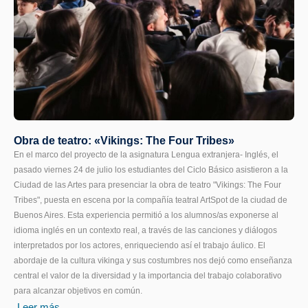
Obra de teatro: «Vikings: The Four Tribes»
En el marco del proyecto de la asignatura Lengua extranjera- Inglés, el
pasado viernes 24 de julio los estudiantes del Ciclo Básico asistieron a la
Ciudad de las Artes para presenciar la obra de teatro "Vikings: The Four
Tribes", puesta en escena por la compañía teatral ArtSpot de la ciudad de
Buenos Aires. Esta experiencia permitió a los alumnos/as exponerse al
idioma inglés en un contexto real, a través de las canciones y diálogos
interpretados por los actores, enriqueciendo así el trabajo áulico. El
abordaje de la cultura vikinga y sus costumbres nos dejó como enseñanza
central el valor de la diversidad y la importancia del trabajo colaborativo
para alcanzar objetivos en común.
Leer más