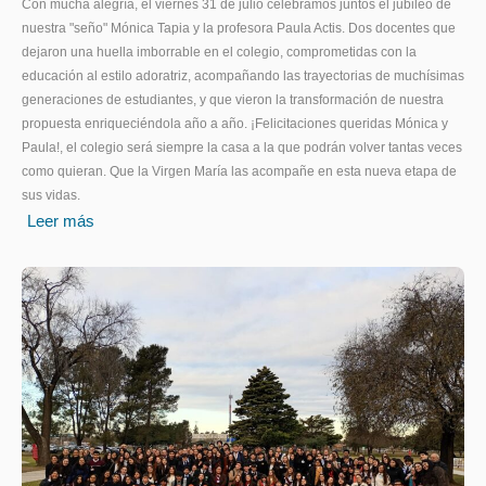
Con mucha alegría, el viernes 31 de julio celebramos juntos el jubileo de
nuestra "seño" Mónica Tapia y la profesora Paula Actis. Dos docentes que
dejaron una huella imborrable en el colegio, comprometidas con la
educación al estilo adoratriz, acompañando las trayectorias de muchísimas
generaciones de estudiantes, y que vieron la transformación de nuestra
propuesta enriqueciéndola año a año. ¡Felicitaciones queridas Mónica y
Paula!, el colegio será siempre la casa a la que podrán volver tantas veces
como quieran. Que la Virgen María las acompañe en esta nueva etapa de
sus vidas.
Leer más