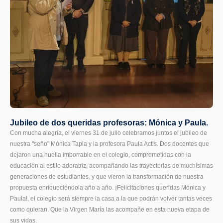
Jubileo de dos queridas profesoras: Mónica y Paula.
Con mucha alegría, el viernes 31 de julio celebramos juntos el jubileo de
nuestra "seño" Mónica Tapia y la profesora Paula Actis. Dos docentes que
dejaron una huella imborrable en el colegio, comprometidas con la
educación al estilo adoratriz, acompañando las trayectorias de muchísimas
generaciones de estudiantes, y que vieron la transformación de nuestra
propuesta enriqueciéndola año a año. ¡Felicitaciones queridas Mónica y
Paula!, el colegio será siempre la casa a la que podrán volver tantas veces
como quieran. Que la Virgen María las acompañe en esta nueva etapa de
sus vidas.