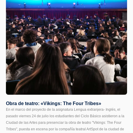
Obra de teatro: «Vikings: The Four Tribes»
En el marco del proyecto de la asignatura Lengua extranjera- Inglés, el
pasado viernes 24 de julio los estudiantes del Ciclo Básico asistieron a la
Ciudad de las Artes para presenciar la obra de teatro "Vikings: The Four
Tribes", puesta en escena por la compañía teatral ArtSpot de la ciudad de