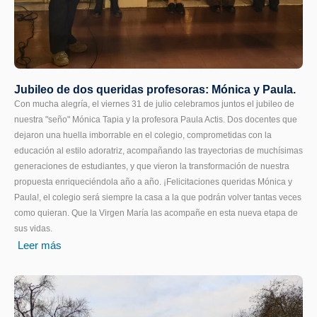
Jubileo de dos queridas profesoras: Mónica y Paula.
Con mucha alegría, el viernes 31 de julio celebramos juntos el jubileo de
nuestra "seño" Mónica Tapia y la profesora Paula Actis. Dos docentes que
dejaron una huella imborrable en el colegio, comprometidas con la
educación al estilo adoratriz, acompañando las trayectorias de muchísimas
generaciones de estudiantes, y que vieron la transformación de nuestra
propuesta enriqueciéndola año a año. ¡Felicitaciones queridas Mónica y
Paula!, el colegio será siempre la casa a la que podrán volver tantas veces
como quieran. Que la Virgen María las acompañe en esta nueva etapa de
sus vidas.
Leer más