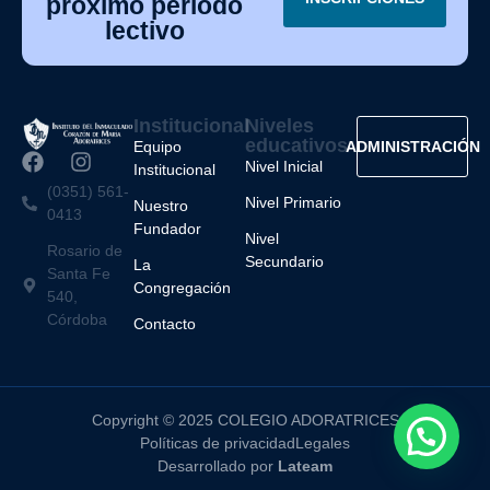
próximo periodo
lectivo
Institucional
Niveles
educativos
Equipo
ADMINISTRACIÓN
Nivel Inicial
Institucional
(0351) 561-
Nivel Primario
Nuestro
0413
Fundador
Nivel
Rosario de
Secundario
La
Santa Fe
Congregación
540,
Córdoba
Contacto
Copyright © 2025 COLEGIO ADORATRICES
Políticas de privacidad
Legales
Desarrollado por
Lateam