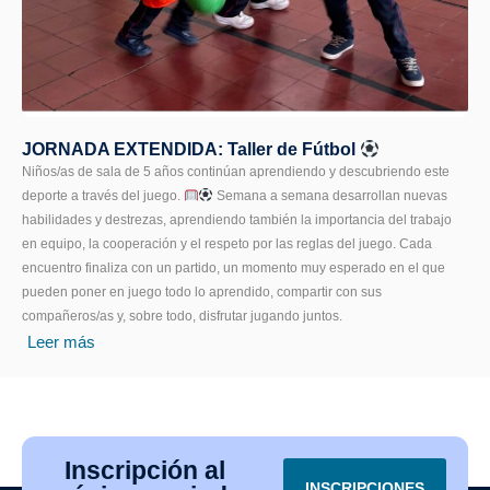
JORNADA EXTENDIDA: Taller de Fútbol
Niños/as de sala de 5 años continúan aprendiendo y descubriendo este
deporte a través del juego.
Semana a semana desarrollan nuevas
habilidades y destrezas, aprendiendo también la importancia del trabajo
en equipo, la cooperación y el respeto por las reglas del juego. Cada
encuentro finaliza con un partido, un momento muy esperado en el que
pueden poner en juego todo lo aprendido, compartir con sus
compañeros/as y, sobre todo, disfrutar jugando juntos.
Leer más
Inscripción al
INSCRIPCIONES