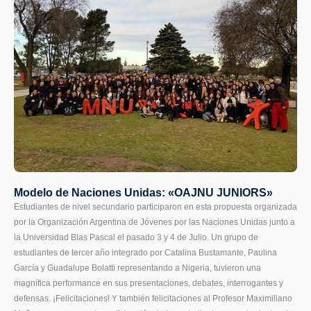
Modelo de Naciones Unidas: «OAJNU JUNIORS»
Estudiantes de nivel secundario participaron en esta propuesta organizada
por la Organización Argentina de Jóvenes por las Naciones Unidas junto a
la Universidad Blas Pascal el pasado 3 y 4 de Julio. Un grupo de
estudiantes de tercer año integrado por Catalina Bustamante, Paulina
García y Guadalupe Bolatti representando a Nigeria, tuvieron una
magnífica performance en sus presentaciones, debates, interrogantes y
defensas. ¡Felicitaciones! Y también felicitaciones al Profesor Maximiliano