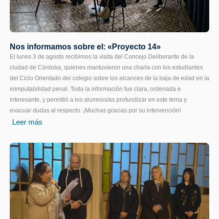
Nos informamos sobre el: «Proyecto 14»
El lunes 3 de agosto recibimos la visita del Concejo Deliberante de la
ciudad de Córdoba, quienes mantuvieron una charla con los estudiantes
del Ciclo Orientado del colegio sobre los alcances de la baja de edad en la
inimputabilidad penal. Toda la información fue clara, ordenada e
interesante, y permitió a los alumnos/as profundizar en este tema y
evacuar dudas al respecto. ¡Muchas gracias por su intervención!
Leer más