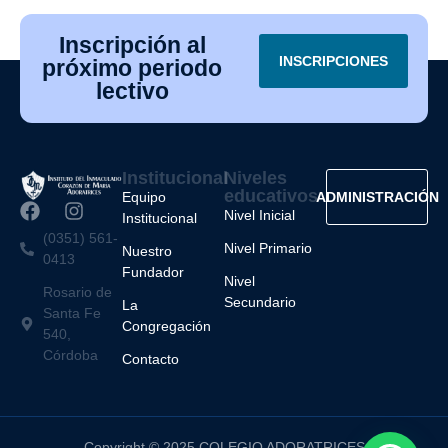
Inscripción al
INSCRIPCIONES
próximo periodo
lectivo
Institucional
Niveles
educativos
Equipo
ADMINISTRACIÓN
Nivel Inicial
Institucional
(0351) 561-
Nivel Primario
Nuestro
0413
Fundador
Nivel
Rosario de
Secundario
La
Santa Fe
Congregación
540,
Córdoba
Contacto
Copyright © 2025 COLEGIO ADORATRICES