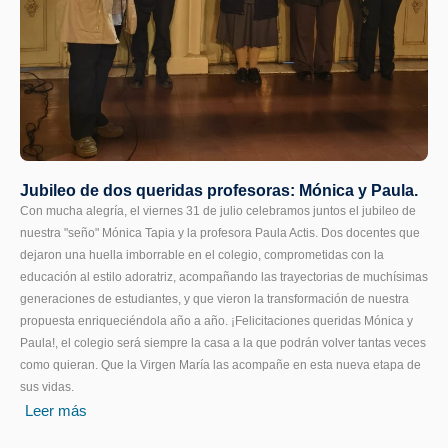
Jubileo de dos queridas profesoras: Mónica y Paula.
Con mucha alegría, el viernes 31 de julio celebramos juntos el jubileo de
nuestra "seño" Mónica Tapia y la profesora Paula Actis. Dos docentes que
dejaron una huella imborrable en el colegio, comprometidas con la
educación al estilo adoratriz, acompañando las trayectorias de muchísimas
generaciones de estudiantes, y que vieron la transformación de nuestra
propuesta enriqueciéndola año a año. ¡Felicitaciones queridas Mónica y
Paula!, el colegio será siempre la casa a la que podrán volver tantas veces
como quieran. Que la Virgen María las acompañe en esta nueva etapa de
sus vidas.
Leer más