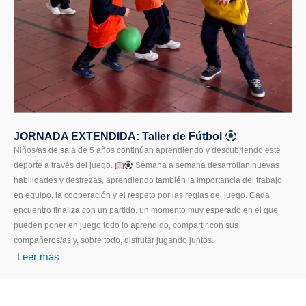
JORNADA EXTENDIDA: Taller de Fútbol
Niños/as de sala de 5 años continúan aprendiendo y descubriendo este
deporte a través del juego.
Semana a semana desarrollan nuevas
habilidades y destrezas, aprendiendo también la importancia del trabajo
en equipo, la cooperación y el respeto por las reglas del juego. Cada
encuentro finaliza con un partido, un momento muy esperado en el que
pueden poner en juego todo lo aprendido, compartir con sus
compañeros/as y, sobre todo, disfrutar jugando juntos.
Leer más