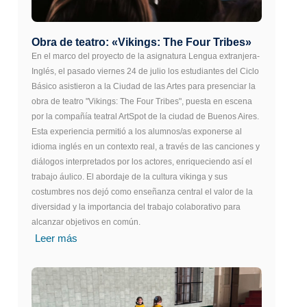
Obra de teatro: «Vikings: The Four Tribes»
En el marco del proyecto de la asignatura Lengua extranjera-
Inglés, el pasado viernes 24 de julio los estudiantes del Ciclo
Básico asistieron a la Ciudad de las Artes para presenciar la
obra de teatro "Vikings: The Four Tribes", puesta en escena
por la compañía teatral ArtSpot de la ciudad de Buenos Aires.
Esta experiencia permitió a los alumnos/as exponerse al
idioma inglés en un contexto real, a través de las canciones y
diálogos interpretados por los actores, enriqueciendo así el
trabajo áulico. El abordaje de la cultura vikinga y sus
costumbres nos dejó como enseñanza central el valor de la
diversidad y la importancia del trabajo colaborativo para
alcanzar objetivos en común.
Leer más