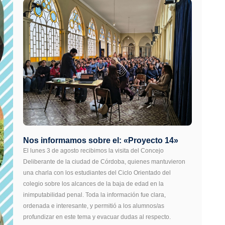
Nos informamos sobre el: «Proyecto 14»
El lunes 3 de agosto recibimos la visita del Concejo
Deliberante de la ciudad de Córdoba, quienes mantuvieron
una charla con los estudiantes del Ciclo Orientado del
colegio sobre los alcances de la baja de edad en la
inimputabilidad penal. Toda la información fue clara,
ordenada e interesante, y permitió a los alumnos/as
profundizar en este tema y evacuar dudas al respecto.