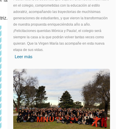
r la
en el colegio, comprometidas con la educación al estilo
adoratriz, acompañando las trayectorias de muchísimas
riz.
generaciones de estudiantes, y que vieron la transformación
de nuestra propuesta enriqueciéndola año a año.
¡Felicitaciones queridas Mónica y Paula!, el colegio será
siempre la casa a la que podrán volver tantas veces como
quieran. Que la Virgen María las acompañe en esta nueva
etapa de sus vidas.
Leer más