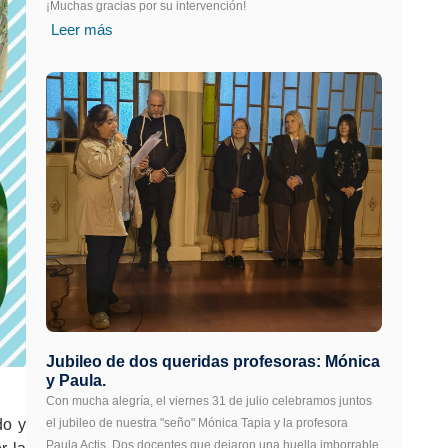
¡Muchas gracias por su intervención!
Leer más
Jubileo de dos queridas profesoras: Mónica
y Paula.
Con mucha alegría, el viernes 31 de julio celebramos juntos
do y
el jubileo de nuestra "seño" Mónica Tapia y la profesora
Paula Actis. Dos docentes que dejaron una huella imborrable