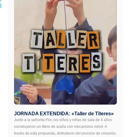
JORNADA EXTENDIDA: «Taller de Títeres»
Junto a la señorita Flor, los niños y niñas de sala de 4 años
construyeron un títere de araña con mecanismo móvil. A
través de esta propuesta, disfrutaron del proceso de creación,