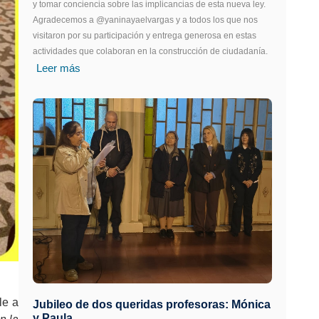
y tomar conciencia sobre las implicancias de esta nueva ley.
Agradecemos a @yaninayaelvargas y a todos los que nos
visitaron por su participación y entrega generosa en estas
actividades que colaboran en la construcción de ciudadanía.
Leer más
le a
Jubileo de dos queridas profesoras: Mónica
y Paula.