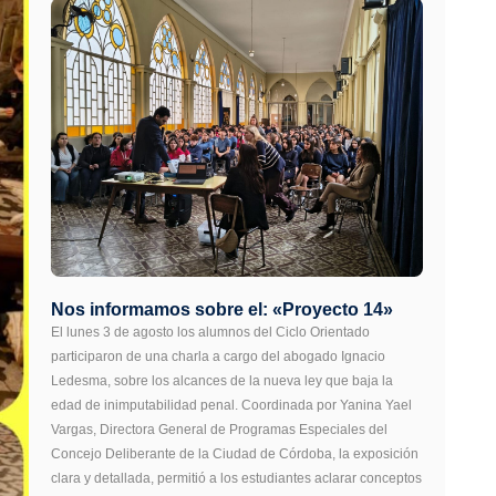
Nos informamos sobre el: «Proyecto 14»
El lunes 3 de agosto los alumnos del Ciclo Orientado
participaron de una charla a cargo del abogado Ignacio
Ledesma, sobre los alcances de la nueva ley que baja la
edad de inimputabilidad penal. Coordinada por Yanina Yael
Vargas, Directora General de Programas Especiales del
Concejo Deliberante de la Ciudad de Córdoba, la exposición
clara y detallada, permitió a los estudiantes aclarar conceptos