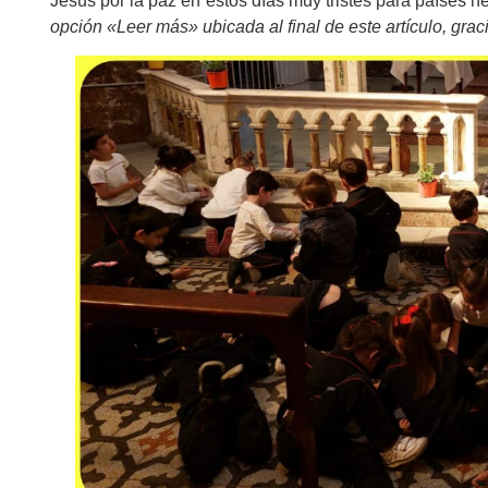
Jesús por la paz en estos días muy tristes para países 
opción «Leer más» ubicada al final de este artículo, grac