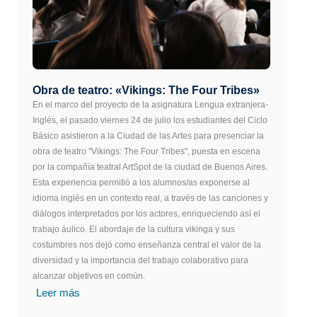
Obra de teatro: «Vikings: The Four Tribes»
En el marco del proyecto de la asignatura Lengua extranjera-
Inglés, el pasado viernes 24 de julio los estudiantes del Ciclo
Básico asistieron a la Ciudad de las Artes para presenciar la
obra de teatro "Vikings: The Four Tribes", puesta en escena
por la compañía teatral ArtSpot de la ciudad de Buenos Aires.
Esta experiencia permitió a los alumnos/as exponerse al
idioma inglés en un contexto real, a través de las canciones y
diálogos interpretados por los actores, enriqueciendo así el
trabajo áulico. El abordaje de la cultura vikinga y sus
costumbres nos dejó como enseñanza central el valor de la
diversidad y la importancia del trabajo colaborativo para
alcanzar objetivos en común.
Leer más