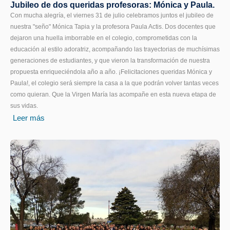
Jubileo de dos queridas profesoras: Mónica y Paula.
Con mucha alegría, el viernes 31 de julio celebramos juntos el jubileo de
nuestra "seño" Mónica Tapia y la profesora Paula Actis. Dos docentes que
dejaron una huella imborrable en el colegio, comprometidas con la
educación al estilo adoratriz, acompañando las trayectorias de muchísimas
generaciones de estudiantes, y que vieron la transformación de nuestra
propuesta enriqueciéndola año a año. ¡Felicitaciones queridas Mónica y
Paula!, el colegio será siempre la casa a la que podrán volver tantas veces
como quieran. Que la Virgen María las acompañe en esta nueva etapa de
sus vidas.
Leer más