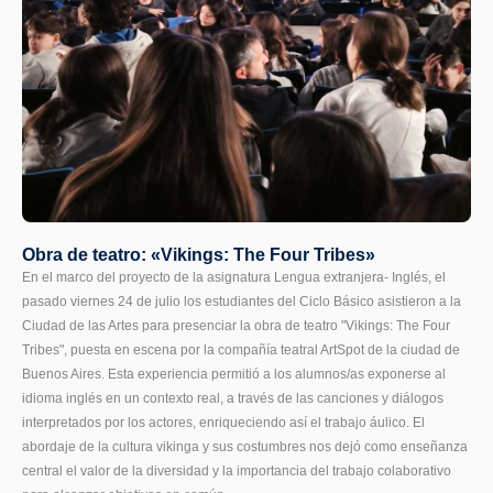
Obra de teatro: «Vikings: The Four Tribes»
En el marco del proyecto de la asignatura Lengua extranjera- Inglés, el
pasado viernes 24 de julio los estudiantes del Ciclo Básico asistieron a la
Ciudad de las Artes para presenciar la obra de teatro "Vikings: The Four
Tribes", puesta en escena por la compañía teatral ArtSpot de la ciudad de
Buenos Aires. Esta experiencia permitió a los alumnos/as exponerse al
idioma inglés en un contexto real, a través de las canciones y diálogos
interpretados por los actores, enriqueciendo así el trabajo áulico. El
abordaje de la cultura vikinga y sus costumbres nos dejó como enseñanza
central el valor de la diversidad y la importancia del trabajo colaborativo