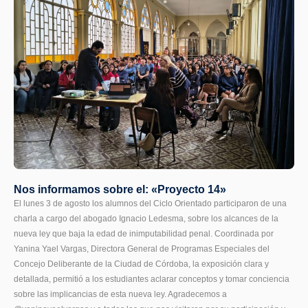
Nos informamos sobre el: «Proyecto 14»
El lunes 3 de agosto los alumnos del Ciclo Orientado participaron de una
charla a cargo del abogado Ignacio Ledesma, sobre los alcances de la
nueva ley que baja la edad de inimputabilidad penal. Coordinada por
Yanina Yael Vargas, Directora General de Programas Especiales del
Concejo Deliberante de la Ciudad de Córdoba, la exposición clara y
detallada, permitió a los estudiantes aclarar conceptos y tomar conciencia
sobre las implicancias de esta nueva ley. Agradecemos a