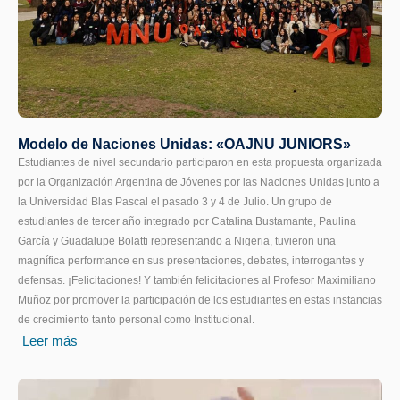
Modelo de Naciones Unidas: «OAJNU JUNIORS»
Estudiantes de nivel secundario participaron en esta propuesta organizada
por la Organización Argentina de Jóvenes por las Naciones Unidas junto a
la Universidad Blas Pascal el pasado 3 y 4 de Julio. Un grupo de
estudiantes de tercer año integrado por Catalina Bustamante, Paulina
García y Guadalupe Bolatti representando a Nigeria, tuvieron una
magnífica performance en sus presentaciones, debates, interrogantes y
defensas. ¡Felicitaciones! Y también felicitaciones al Profesor Maximiliano
Muñoz por promover la participación de los estudiantes en estas instancias
de crecimiento tanto personal como Institucional.
Leer más