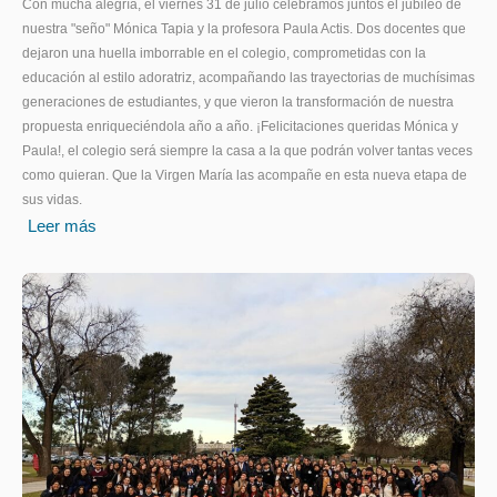
Con mucha alegría, el viernes 31 de julio celebramos juntos el jubileo de
nuestra "seño" Mónica Tapia y la profesora Paula Actis. Dos docentes que
dejaron una huella imborrable en el colegio, comprometidas con la
educación al estilo adoratriz, acompañando las trayectorias de muchísimas
generaciones de estudiantes, y que vieron la transformación de nuestra
propuesta enriqueciéndola año a año. ¡Felicitaciones queridas Mónica y
Paula!, el colegio será siempre la casa a la que podrán volver tantas veces
como quieran. Que la Virgen María las acompañe en esta nueva etapa de
sus vidas.
Leer más