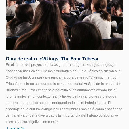
Obra de teatro: «Vikings: The Four Tribes»
En el marco del proyecto de la asignatura Lengua extranjera- Inglés, el
pasado viernes 24 de julio los estudiantes del Ciclo Básico asistieron a la
Ciudad de las Artes para presenciar la obra de teatro "Vikings: The Four
Tribes", puesta en escena por la compañía teatral ArtSpot de la ciudad de
Buenos Aires. Esta experiencia permitió a los alumnos/as exponerse al
idioma inglés en un contexto real, a través de las canciones y diálogos
interpretados por los actores, enriqueciendo así el trabajo áulico. El
abordaje de la cultura vikinga y sus costumbres nos dejó como enseñanza
central el valor de la diversidad y la importancia del trabajo colaborativo
para alcanzar objetivos en común.
Leer más