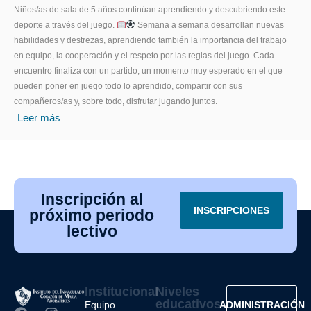
Niños/as de sala de 5 años continúan aprendiendo y descubriendo este
deporte a través del juego.
Semana a semana desarrollan nuevas
habilidades y destrezas, aprendiendo también la importancia del trabajo
en equipo, la cooperación y el respeto por las reglas del juego. Cada
encuentro finaliza con un partido, un momento muy esperado en el que
pueden poner en juego todo lo aprendido, compartir con sus
compañeros/as y, sobre todo, disfrutar jugando juntos.
Leer más
Inscripción al
INSCRIPCIONES
próximo periodo
lectivo
Institucional
Niveles
educativos
Equipo
ADMINISTRACIÓN