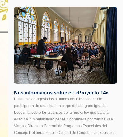
Nos informamos sobre el: «Proyecto 14»
El lunes 3 de agosto los alumnos del Ciclo Orientado
participaron de una charla a cargo del abogado Ignacio
Ledesma, sobre los alcances de la nueva ley que baja la
edad de inimputabilidad penal. Coordinada por Yanina Yael
Vargas, Directora General de Programas Especiales del
Concejo Deliberante de la Ciudad de Córdoba, la exposición