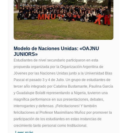
Modelo de Naciones Unidas: «OAJNU
JUNIORS»
Estudiantes de nivel secundario participaron en esta
propuesta organizada por la Organización Argentina de
Jóvenes por las Naciones Unidas junto a la Universidad Blas
Pascal el pasado 3 y 4 de Julio. Un grupo de estudiantes de
tercer año integrado por Catalina Bustamante, Paulina García
y Guadalupe Bolatti representando a Nigeria, tuvieron una
magnífica performance en sus presentaciones, debates,
interrogantes y defensas. ¡Felicitaciones! Y también
felicitaciones al Profesor Maximiliano Muñoz por promover la
participación de los estudiantes en estas instancias de
crecimiento tanto personal como Institucional.
Leer más