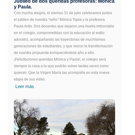
Jubileo de dos queridas profesoras: Mónica
y Paula.
Con mucha alegría, el viernes 31 de julio celebramos juntos
el jubileo de nuestra "seño" Mónica Tapia y la profesora
Paula Actis. Dos docentes que dejaron una huella imborrable
en el colegio, comprometidas con la educación al estilo
adoratriz, acompañando las trayectorias de muchísimas
generaciones de estudiantes, y que vieron la transformación
de nuestra propuesta enriqueciéndola año a año.
¡Felicitaciones queridas Mónica y Paula!, el colegio será
siempre la casa a la que podrán volver tantas veces como
quieran. Que la Virgen María las acompañe en esta nueva
etapa de sus vidas.
Leer más