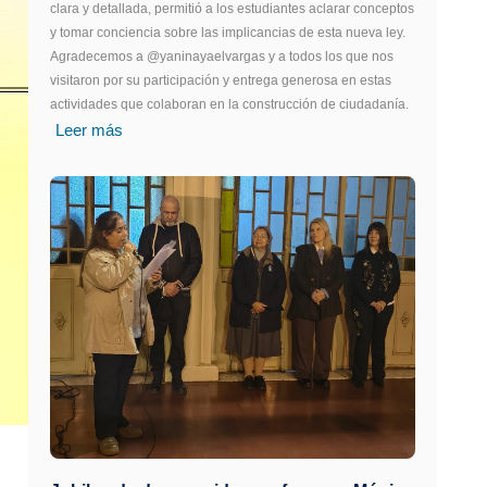
clara y detallada, permitió a los estudiantes aclarar conceptos
y tomar conciencia sobre las implicancias de esta nueva ley.
Agradecemos a @yaninayaelvargas y a todos los que nos
visitaron por su participación y entrega generosa en estas
actividades que colaboran en la construcción de ciudadanía.
Leer más