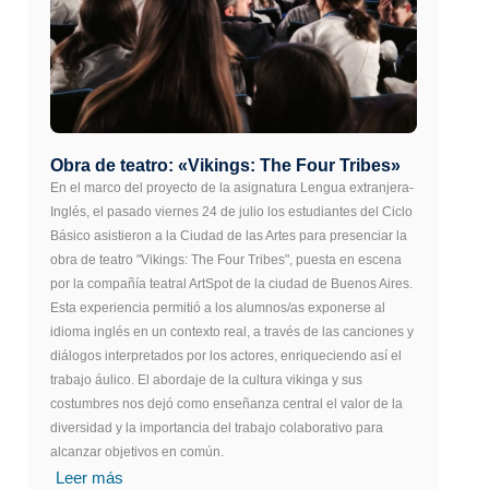
Obra de teatro: «Vikings: The Four Tribes»
En el marco del proyecto de la asignatura Lengua extranjera-
Inglés, el pasado viernes 24 de julio los estudiantes del Ciclo
Básico asistieron a la Ciudad de las Artes para presenciar la
obra de teatro "Vikings: The Four Tribes", puesta en escena
por la compañía teatral ArtSpot de la ciudad de Buenos Aires.
Esta experiencia permitió a los alumnos/as exponerse al
idioma inglés en un contexto real, a través de las canciones y
diálogos interpretados por los actores, enriqueciendo así el
trabajo áulico. El abordaje de la cultura vikinga y sus
costumbres nos dejó como enseñanza central el valor de la
diversidad y la importancia del trabajo colaborativo para
alcanzar objetivos en común.
Leer más