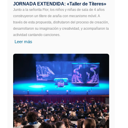
JORNADA EXTENDIDA: «Taller de Títeres»
Junto a la señorita Flor, los niños y niñas de sala de 4 años
construyeron un títere de araña con mecanismo móvil. A
través de esta propuesta, disfrutaron del proceso de creación,
desarrollaron su imaginación y creatividad, y acompañaron la
actividad cantando canciones.
Leer más