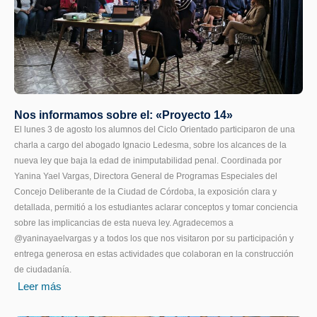
Nos informamos sobre el: «Proyecto 14»
El lunes 3 de agosto los alumnos del Ciclo Orientado participaron de una
charla a cargo del abogado Ignacio Ledesma, sobre los alcances de la
nueva ley que baja la edad de inimputabilidad penal. Coordinada por
Yanina Yael Vargas, Directora General de Programas Especiales del
Concejo Deliberante de la Ciudad de Córdoba, la exposición clara y
detallada, permitió a los estudiantes aclarar conceptos y tomar conciencia
sobre las implicancias de esta nueva ley. Agradecemos a
@yaninayaelvargas y a todos los que nos visitaron por su participación y
entrega generosa en estas actividades que colaboran en la construcción
de ciudadanía.
Leer más