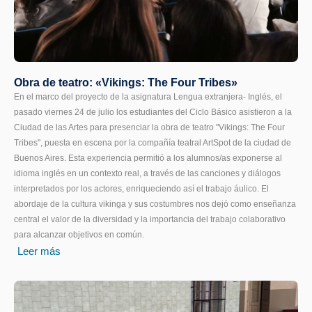
Obra de teatro: «Vikings: The Four Tribes»
En el marco del proyecto de la asignatura Lengua extranjera- Inglés, el
pasado viernes 24 de julio los estudiantes del Ciclo Básico asistieron a la
Ciudad de las Artes para presenciar la obra de teatro "Vikings: The Four
Tribes", puesta en escena por la compañía teatral ArtSpot de la ciudad de
Buenos Aires. Esta experiencia permitió a los alumnos/as exponerse al
idioma inglés en un contexto real, a través de las canciones y diálogos
interpretados por los actores, enriqueciendo así el trabajo áulico. El
abordaje de la cultura vikinga y sus costumbres nos dejó como enseñanza
central el valor de la diversidad y la importancia del trabajo colaborativo
para alcanzar objetivos en común.
Leer más