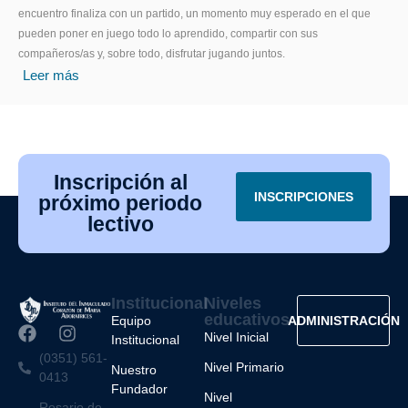
encuentro finaliza con un partido, un momento muy esperado en el que
pueden poner en juego todo lo aprendido, compartir con sus
compañeros/as y, sobre todo, disfrutar jugando juntos.
Leer más
Inscripción al
INSCRIPCIONES
próximo periodo
lectivo
Institucional
Niveles
educativos
Equipo
ADMINISTRACIÓN
Nivel Inicial
Institucional
(0351) 561-
Nivel Primario
Nuestro
0413
Fundador
Nivel
Rosario de