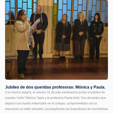
Jubileo de dos queridas profesoras: Mónica y Paula.
Con mucha alegría, el viernes 31 de julio celebramos juntos el jubileo de
nuestra "seño" Mónica Tapia y la profesora Paula Actis. Dos docentes que
dejaron una huella imborrable en el colegio, comprometidas con la
educación al estilo adoratriz, acompañando las trayectorias de muchísimas