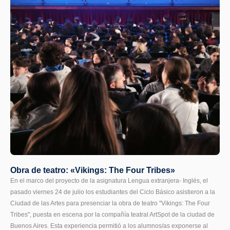
Obra de teatro: «Vikings: The Four Tribes»
En el marco del proyecto de la asignatura Lengua extranjera- Inglés, el
pasado viernes 24 de julio los estudiantes del Ciclo Básico asistieron a la
Ciudad de las Artes para presenciar la obra de teatro "Vikings: The Four
Tribes", puesta en escena por la compañía teatral ArtSpot de la ciudad de
Buenos Aires. Esta experiencia permitió a los alumnos/as exponerse al