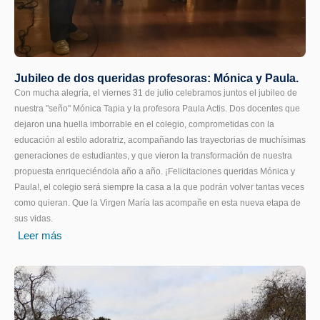
Jubileo de dos queridas profesoras: Mónica y Paula.
Con mucha alegría, el viernes 31 de julio celebramos juntos el jubileo de
nuestra "seño" Mónica Tapia y la profesora Paula Actis. Dos docentes que
dejaron una huella imborrable en el colegio, comprometidas con la
educación al estilo adoratriz, acompañando las trayectorias de muchísimas
generaciones de estudiantes, y que vieron la transformación de nuestra
propuesta enriqueciéndola año a año. ¡Felicitaciones queridas Mónica y
Paula!, el colegio será siempre la casa a la que podrán volver tantas veces
como quieran. Que la Virgen María las acompañe en esta nueva etapa de
sus vidas.
Leer más