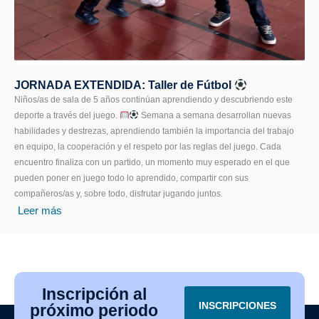
JORNADA EXTENDIDA: Taller de Fútbol
Niños/as de sala de 5 años continúan aprendiendo y descubriendo este
deporte a través del juego.
Semana a semana desarrollan nuevas
habilidades y destrezas, aprendiendo también la importancia del trabajo
en equipo, la cooperación y el respeto por las reglas del juego. Cada
encuentro finaliza con un partido, un momento muy esperado en el que
pueden poner en juego todo lo aprendido, compartir con sus
compañeros/as y, sobre todo, disfrutar jugando juntos.
Leer más
Inscripción al
INSCRIPCIONES
próximo periodo