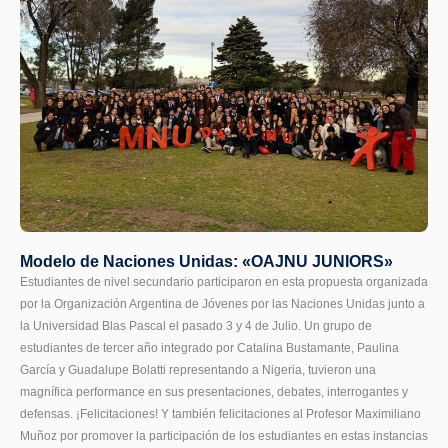
Modelo de Naciones Unidas: «OAJNU JUNIORS»
Estudiantes de nivel secundario participaron en esta propuesta organizada
por la Organización Argentina de Jóvenes por las Naciones Unidas junto a
la Universidad Blas Pascal el pasado 3 y 4 de Julio. Un grupo de
estudiantes de tercer año integrado por Catalina Bustamante, Paulina
García y Guadalupe Bolatti representando a Nigeria, tuvieron una
magnífica performance en sus presentaciones, debates, interrogantes y
defensas. ¡Felicitaciones! Y también felicitaciones al Profesor Maximiliano
Muñoz por promover la participación de los estudiantes en estas instancias