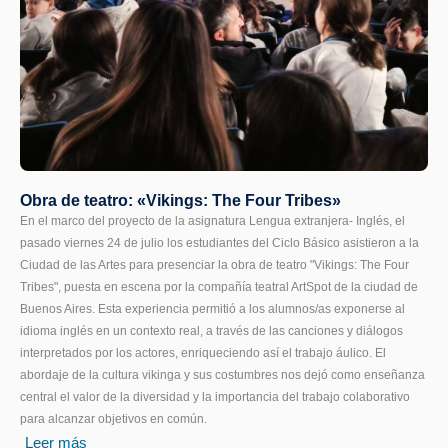
Obra de teatro: «Vikings: The Four Tribes»
En el marco del proyecto de la asignatura Lengua extranjera- Inglés, el
pasado viernes 24 de julio los estudiantes del Ciclo Básico asistieron a la
Ciudad de las Artes para presenciar la obra de teatro "Vikings: The Four
Tribes", puesta en escena por la compañía teatral ArtSpot de la ciudad de
Buenos Aires. Esta experiencia permitió a los alumnos/as exponerse al
idioma inglés en un contexto real, a través de las canciones y diálogos
interpretados por los actores, enriqueciendo así el trabajo áulico. El
abordaje de la cultura vikinga y sus costumbres nos dejó como enseñanza
central el valor de la diversidad y la importancia del trabajo colaborativo
para alcanzar objetivos en común.
Leer más