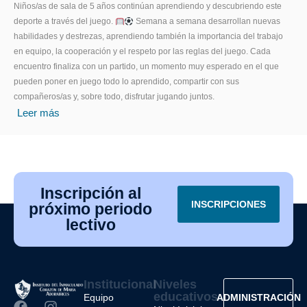
Niños/as de sala de 5 años continúan aprendiendo y descubriendo este
deporte a través del juego.
Semana a semana desarrollan nuevas
habilidades y destrezas, aprendiendo también la importancia del trabajo
en equipo, la cooperación y el respeto por las reglas del juego. Cada
encuentro finaliza con un partido, un momento muy esperado en el que
pueden poner en juego todo lo aprendido, compartir con sus
compañeros/as y, sobre todo, disfrutar jugando juntos.
Leer más
Inscripción al
INSCRIPCIONES
próximo periodo
lectivo
Institucional
Niveles
educativos
Equipo
ADMINISTRACIÓN