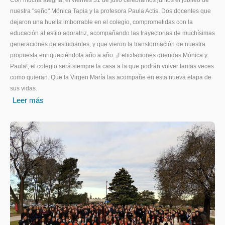
nuestra "seño" Mónica Tapia y la profesora Paula Actis. Dos docentes que
dejaron una huella imborrable en el colegio, comprometidas con la
educación al estilo adoratriz, acompañando las trayectorias de muchísimas
generaciones de estudiantes, y que vieron la transformación de nuestra
propuesta enriqueciéndola año a año. ¡Felicitaciones queridas Mónica y
Paula!, el colegio será siempre la casa a la que podrán volver tantas veces
como quieran. Que la Virgen María las acompañe en esta nueva etapa de
sus vidas.
Leer más