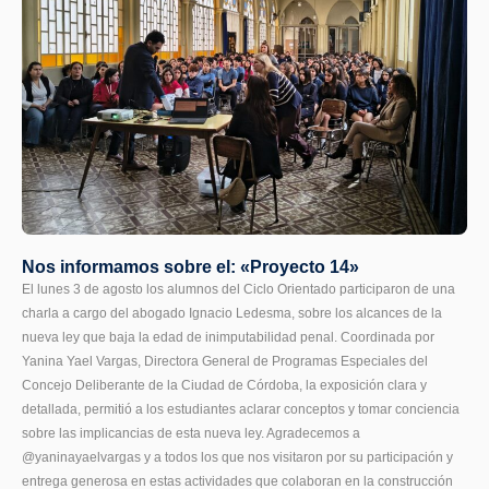
Nos informamos sobre el: «Proyecto 14»
El lunes 3 de agosto los alumnos del Ciclo Orientado participaron de una
charla a cargo del abogado Ignacio Ledesma, sobre los alcances de la
nueva ley que baja la edad de inimputabilidad penal. Coordinada por
Yanina Yael Vargas, Directora General de Programas Especiales del
Concejo Deliberante de la Ciudad de Córdoba, la exposición clara y
detallada, permitió a los estudiantes aclarar conceptos y tomar conciencia
sobre las implicancias de esta nueva ley. Agradecemos a
@yaninayaelvargas y a todos los que nos visitaron por su participación y
entrega generosa en estas actividades que colaboran en la construcción