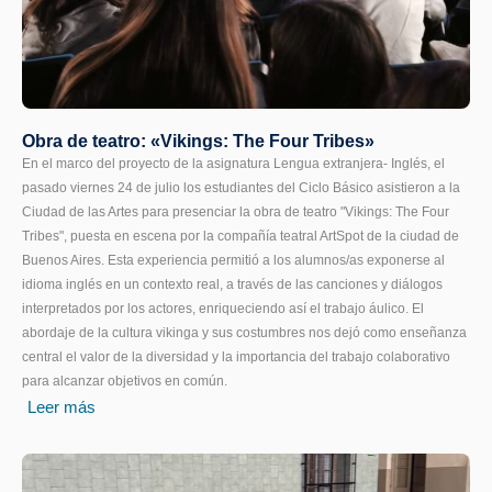
Obra de teatro: «Vikings: The Four Tribes»
En el marco del proyecto de la asignatura Lengua extranjera- Inglés, el
pasado viernes 24 de julio los estudiantes del Ciclo Básico asistieron a la
Ciudad de las Artes para presenciar la obra de teatro "Vikings: The Four
Tribes", puesta en escena por la compañía teatral ArtSpot de la ciudad de
Buenos Aires. Esta experiencia permitió a los alumnos/as exponerse al
idioma inglés en un contexto real, a través de las canciones y diálogos
interpretados por los actores, enriqueciendo así el trabajo áulico. El
abordaje de la cultura vikinga y sus costumbres nos dejó como enseñanza
central el valor de la diversidad y la importancia del trabajo colaborativo
para alcanzar objetivos en común.
Leer más