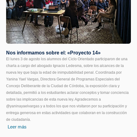
Nos informamos sobre el: «Proyecto 14»
El lunes 3 de agosto los alumnos del Ciclo Orientado participaron de una
charla a cargo del abogado Ignacio Ledesma, sobre los alcances de la
nueva ley que baja la edad de inimputabilidad penal. Coordinada por
Yanina Yael Vargas, Directora General de Programas Especiales del
Concejo Deliberante de la Ciudad de Córdoba, la exposición clara y
detallada, permitió a los estudiantes aclarar conceptos y tomar conciencia
sobre las implicancias de esta nueva ley. Agradecemos a
@yaninayaelvargas y a todos los que nos visitaron por su participación y
entrega generosa en estas actividades que colaboran en la construcción
de ciudadanía.
Leer más