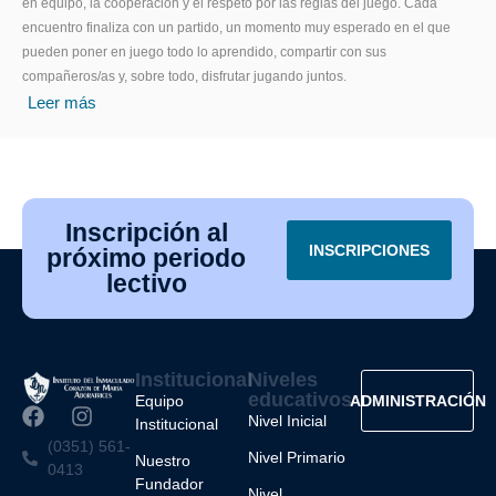
en equipo, la cooperación y el respeto por las reglas del juego. Cada
encuentro finaliza con un partido, un momento muy esperado en el que
pueden poner en juego todo lo aprendido, compartir con sus
compañeros/as y, sobre todo, disfrutar jugando juntos.
Leer más
Inscripción al
INSCRIPCIONES
próximo periodo
lectivo
Institucional
Niveles
educativos
Equipo
ADMINISTRACIÓN
Nivel Inicial
Institucional
(0351) 561-
Nivel Primario
Nuestro
0413
Fundador
Nivel