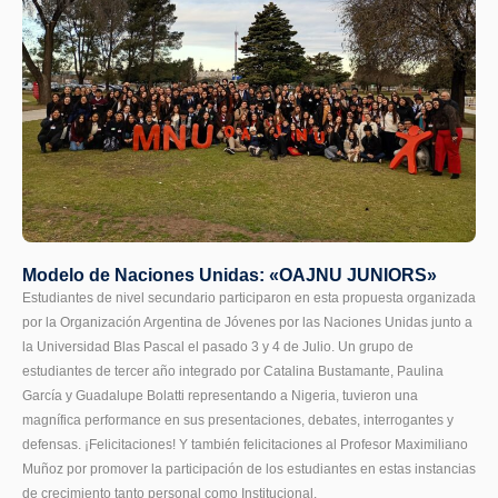
Modelo de Naciones Unidas: «OAJNU JUNIORS»
Estudiantes de nivel secundario participaron en esta propuesta organizada
por la Organización Argentina de Jóvenes por las Naciones Unidas junto a
la Universidad Blas Pascal el pasado 3 y 4 de Julio. Un grupo de
estudiantes de tercer año integrado por Catalina Bustamante, Paulina
García y Guadalupe Bolatti representando a Nigeria, tuvieron una
magnífica performance en sus presentaciones, debates, interrogantes y
defensas. ¡Felicitaciones! Y también felicitaciones al Profesor Maximiliano
Muñoz por promover la participación de los estudiantes en estas instancias
de crecimiento tanto personal como Institucional.