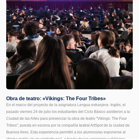
Obra de teatro: «Vikings: The Four Tribes»
En el marco del proyecto de la asignatura Lengua extranjera- Inglés, el
pasado viernes 24 de julio los estudiantes del Ciclo Básico asistieron a la
Ciudad de las Artes para presenciar la obra de teatro "Vikings: The Four
Tribes", puesta en escena por la compañía teatral ArtSpot de la ciudad de
Buenos Aires. Esta experiencia permitió a los alumnos/as exponerse al
idioma inglés en un contexto real, a través de las canciones y diálogos