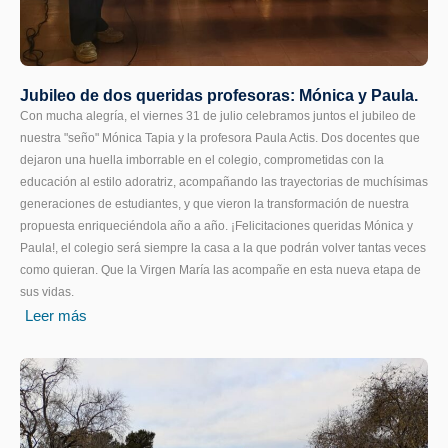
Jubileo de dos queridas profesoras: Mónica y Paula.
Con mucha alegría, el viernes 31 de julio celebramos juntos el jubileo de
nuestra "seño" Mónica Tapia y la profesora Paula Actis. Dos docentes que
dejaron una huella imborrable en el colegio, comprometidas con la
educación al estilo adoratriz, acompañando las trayectorias de muchísimas
generaciones de estudiantes, y que vieron la transformación de nuestra
propuesta enriqueciéndola año a año. ¡Felicitaciones queridas Mónica y
Paula!, el colegio será siempre la casa a la que podrán volver tantas veces
como quieran. Que la Virgen María las acompañe en esta nueva etapa de
sus vidas.
Leer más