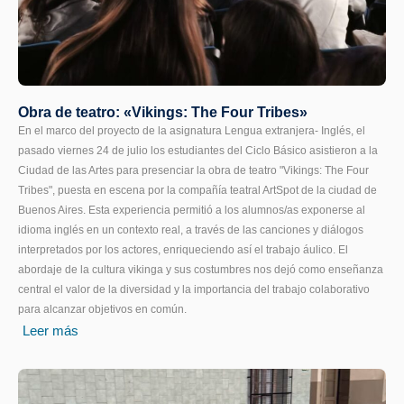
Obra de teatro: «Vikings: The Four Tribes»
En el marco del proyecto de la asignatura Lengua extranjera- Inglés, el
pasado viernes 24 de julio los estudiantes del Ciclo Básico asistieron a la
Ciudad de las Artes para presenciar la obra de teatro "Vikings: The Four
Tribes", puesta en escena por la compañía teatral ArtSpot de la ciudad de
Buenos Aires. Esta experiencia permitió a los alumnos/as exponerse al
idioma inglés en un contexto real, a través de las canciones y diálogos
interpretados por los actores, enriqueciendo así el trabajo áulico. El
abordaje de la cultura vikinga y sus costumbres nos dejó como enseñanza
central el valor de la diversidad y la importancia del trabajo colaborativo
para alcanzar objetivos en común.
Leer más