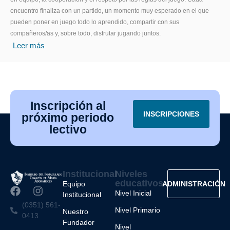
encuentro finaliza con un partido, un momento muy esperado en el que
pueden poner en juego todo lo aprendido, compartir con sus
compañeros/as y, sobre todo, disfrutar jugando juntos.
Leer más
Inscripción al
INSCRIPCIONES
próximo periodo
lectivo
Institucional
Niveles
educativos
Equipo
ADMINISTRACIÓN
Nivel Inicial
Institucional
(0351) 561-
Nivel Primario
Nuestro
0413
Fundador
Nivel