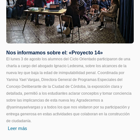
Nos informamos sobre el: «Proyecto 14»
El lunes 3 de agosto los alumnos del Ciclo Orientado participaron de una
charla a cargo del abogado Ignacio Ledesma, sobre los alcances de la
nueva ley que baja la edad de inimputabilidad penal. Coordinada por
Yanina Yael Vargas, Directora General de Programas Especiales del
Concejo Deliberante de la Ciudad de Córdoba, la exposición clara y
detallada, permitió a los estudiantes aclarar conceptos y tomar conciencia
sobre las implicancias de esta nueva ley. Agradecemos a
@yaninayaelvargas y a todos los que nos visitaron por su participación y
entrega generosa en estas actividades que colaboran en la construcción
de ciudadanía.
Leer más