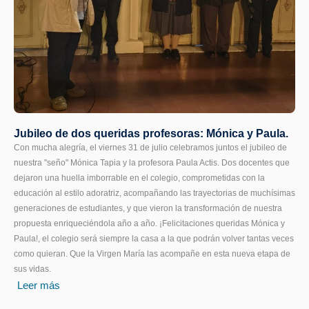
Jubileo de dos queridas profesoras: Mónica y Paula.
Con mucha alegría, el viernes 31 de julio celebramos juntos el jubileo de
nuestra "seño" Mónica Tapia y la profesora Paula Actis. Dos docentes que
dejaron una huella imborrable en el colegio, comprometidas con la
educación al estilo adoratriz, acompañando las trayectorias de muchísimas
generaciones de estudiantes, y que vieron la transformación de nuestra
propuesta enriqueciéndola año a año. ¡Felicitaciones queridas Mónica y
Paula!, el colegio será siempre la casa a la que podrán volver tantas veces
como quieran. Que la Virgen María las acompañe en esta nueva etapa de
sus vidas.
Leer más