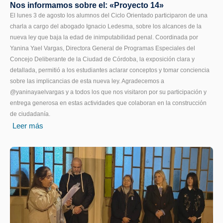
Nos informamos sobre el: «Proyecto 14»
El lunes 3 de agosto los alumnos del Ciclo Orientado participaron de una
charla a cargo del abogado Ignacio Ledesma, sobre los alcances de la
nueva ley que baja la edad de inimputabilidad penal. Coordinada por
Yanina Yael Vargas, Directora General de Programas Especiales del
Concejo Deliberante de la Ciudad de Córdoba, la exposición clara y
detallada, permitió a los estudiantes aclarar conceptos y tomar conciencia
sobre las implicancias de esta nueva ley. Agradecemos a
@yaninayaelvargas y a todos los que nos visitaron por su participación y
entrega generosa en estas actividades que colaboran en la construcción
de ciudadanía.
Leer más