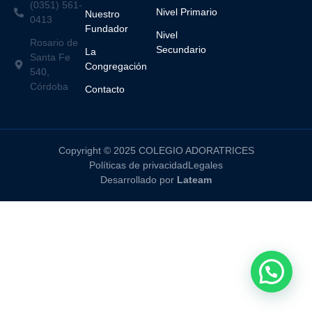
(0351) 561-
Nivel Primario
Nuestro
0413
Fundador
Nivel
Rosario de
Secundario
La
Santa Fe
Congregación
540,
Córdoba
Contacto
Copyright © 2025 COLEGIO ADORATRICES
Políticas de privacidad
Legales
Desarrollado por
Lateam